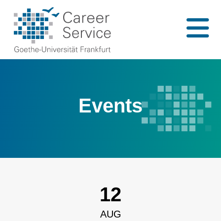
Events
12
AUG